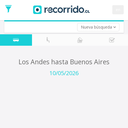
Fecha
de
en
Vuelta (opcional)
Ida
Fecha
de
Nueva búsqueda
Vuelta
Los Andes hasta Buenos Aires
10/05/2026