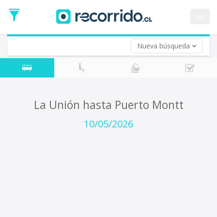
Fecha
de
en
Vuelta (opcional)
Ida
Fecha
de
Nueva búsqueda
Vuelta
La Unión hasta Puerto Montt
10/05/2026