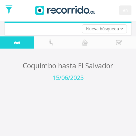
Fecha
de
en
Vuelta (opcional)
Ida
Fecha
de
Nueva búsqueda
Vuelta
Coquimbo hasta El Salvador
15/06/2025