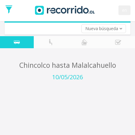
Fecha
de
en
Vuelta (opcional)
Ida
Fecha
de
Nueva búsqueda
Vuelta
Chincolco hasta Malalcahuello
10/05/2026