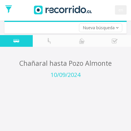
Fecha
de
en
Vuelta (opcional)
Ida
Fecha
de
Nueva búsqueda
Vuelta
Chañaral hasta Pozo Almonte
10/09/2024