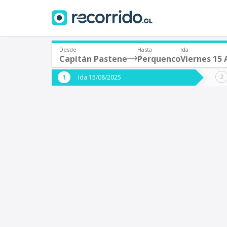
Desde
Hasta
Ida
Capitán Pastene
Perquenco
Viernes 15
¿De dónde partes?
¿A dón
Ida 15/08/2025
*
*
Capitán Pastene
P
Origen
Destino