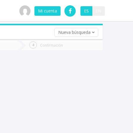
Mi cuenta
ES
EN
Nueva búsqueda
 (opcional)
Confirmación
ha
ta