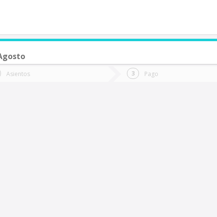
 Agosto
de quieres ir?
Ida
Vuelta
Asientos
Pago
*
Fec
erquenco
Fecha
de
de
Vuel
Ida