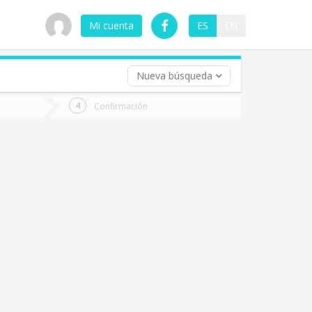
Mi cuenta
ES
EN
Nueva búsqueda
 (opcional)
Confirmación
ha
ta