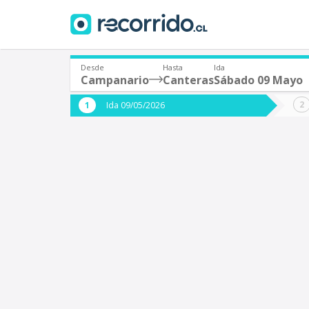
Desde
Hasta
Ida
Campanario
Canteras
Sábado 09 Mayo
¿De dónde partes?
¿A dón
Ida 09/05/2026
*
*
Campanario
C
Origen
Destino