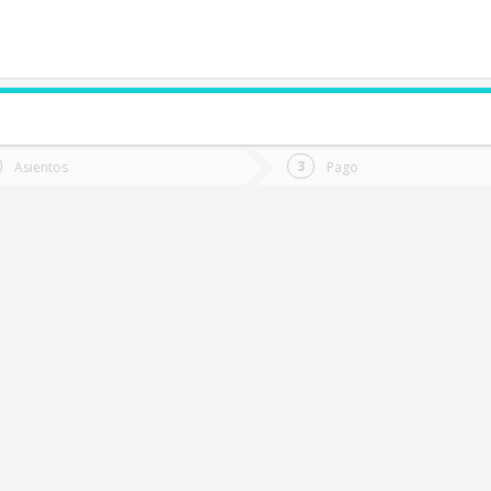
de quieres ir?
Ida
Vuelta
Asientos
Pago
*
Fec
anteras
Fecha
de
de
Vuel
Ida