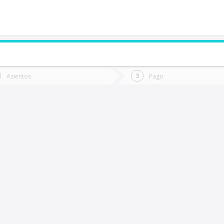
de quieres ir?
Ida
Vuelta
Asientos
Pago
*
Fec
iña Del Mar
Fecha
de
de
Vuel
Ida