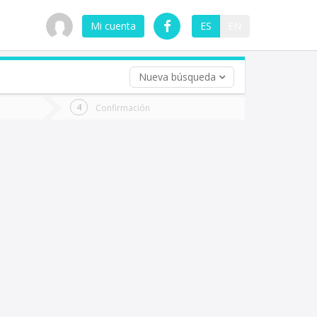
Mi cuenta
ES
EN
Nueva búsqueda
 (opcional)
Confirmación
ha
ta