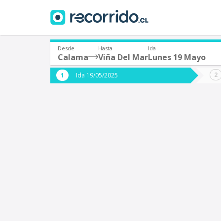
Desde
Hasta
Ida
Calama
Viña Del Mar
Lunes 19 Mayo
¿De dónde partes?
¿A dón
Ida 19/05/2025
*
*
Calama
V
Origen
Destino