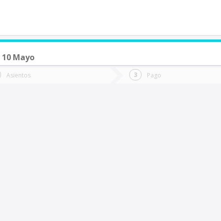
 10 Mayo
de quieres ir?
Ida
Vuelta
Asientos
Pago
*
Fec
an Fabian De Alico
Fecha
de
de
Vuel
Ida