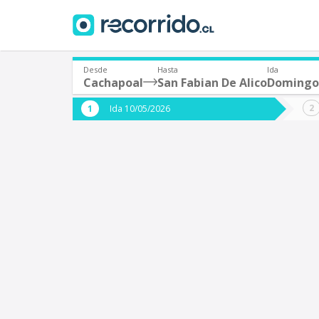
Desde
Hasta
Ida
Cachapoal
San Fabian De Alico
Domingo
¿De dónde partes?
¿A dón
Ida 10/05/2026
*
*
Cachapoal
S
Origen
Destino