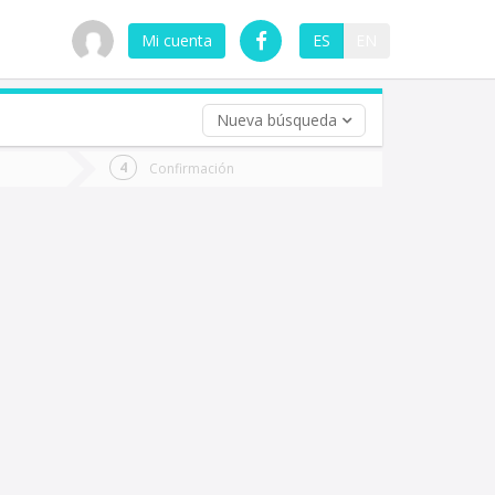
Mi cuenta
ES
EN
Nueva búsqueda
 (opcional)
Confirmación
ha
ta