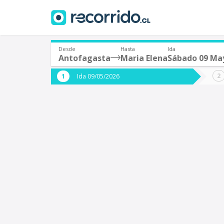
Desde
Hasta
Ida
Antofagasta
Maria Elena
Sábado 09 Ma
¿De dónde partes?
¿A dón
Ida 09/05/2026
*
*
Antofagasta
M
Origen
Destino