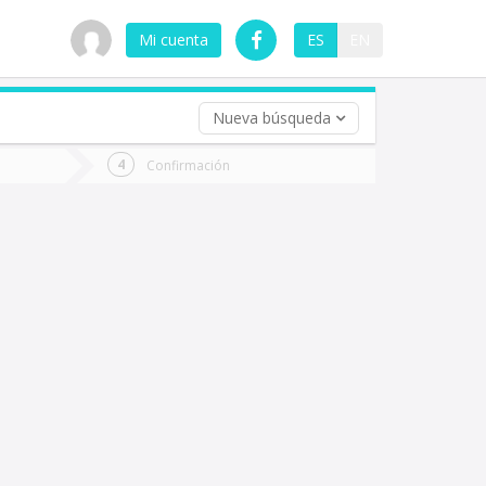
Mi cuenta
ES
EN
Nueva búsqueda
 (opcional)
Confirmación
ha
ta