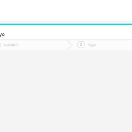
yo
de quieres ir?
Ida
Vuelta
Asientos
Pago
*
Fec
aria Elena
Fecha
de
de
Vuel
Ida