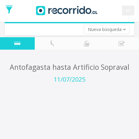
Fecha
de
en
Vuelta (opcional)
Ida
Fecha
de
Nueva búsqueda
Vuelta
Antofagasta hasta Artificio Sopraval
11/07/2025