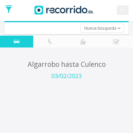
Fecha
de
en
Vuelta (opcional)
Ida
Fecha
de
Nueva búsqueda
Vuelta
Algarrobo hasta Culenco
03/02/2023