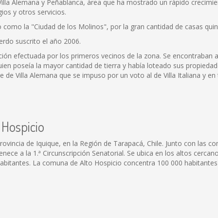
 Villa Alemana y Peñablanca, área que ha mostrado un rápido crecimien
ios y otros servicios.
o como la "Ciudad de los Molinos", por la gran cantidad de casas qui
rdo suscrito el año 2006.
ión efectuada por los primeros vecinos de la zona. Se encontraban a
en poseía la mayor cantidad de tierra y había loteado sus propiedade
 de Villa Alemana que se impuso por un voto al de Villa Italiana y en t
 Hospicio
rovincia de Iquique, en la Región de Tarapacá, Chile. Junto con las 
enece a la 1.ª Circunscripción Senatorial. Se ubica en los altos cercan
abitantes. La comuna de Alto Hospicio concentra 100 000 habitantes 