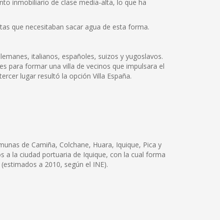
to inmobiliario de clase media-alta, lo que ha
ntas que necesitaban sacar agua de esta forma.
lemanes, italianos, españoles, suizos y yugoslavos.
s para formar una villa de vecinos que impulsara el
ercer lugar resultó la opción Villa España.
comunas de Camiña, Colchane, Huara, Iquique, Pica y
os a la ciudad portuaria de Iquique, con la cual forma
(estimados a 2010, según el INE).