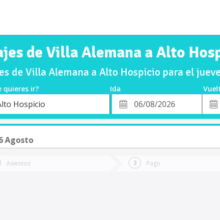
jes de Villa Alemana a Alto Hos
s de Villa Alemana a Alto Hospicio para el jue
 quieres ir?
Ida
Vuel
*
Fech
Alto Hospicio
o
Fecha
de
de
Vuel
Ida
6 Agosto
Asientos
Pago