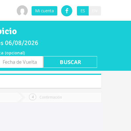
Mi cuenta
ES
EN
picio
ves 06/08/2026
ta (opcional)
a
ta
Confirmación