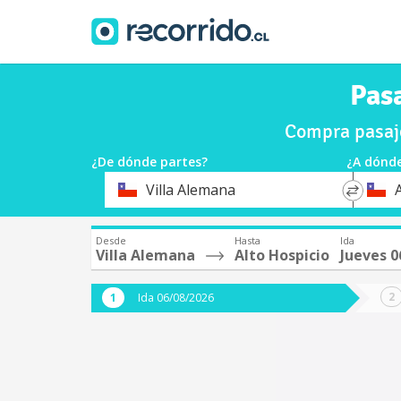
Pasa
Compra pasaje
¿De dónde partes?
¿A dónde
*
*
Villa Alemana
Origen
Destin
Desde
Hasta
Ida
Villa Alemana
Alto Hospicio
Jueves 0
Ida 06/08/2026