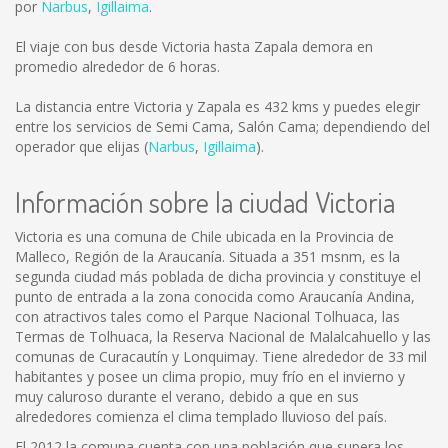
por
Narbus
,
Igillaima
.
El viaje con bus desde Victoria hasta Zapala demora en
promedio alrededor de 6 horas.
La distancia entre Victoria y Zapala es
432 kms
y puedes elegir
entre los servicios de Semi Cama, Salón Cama; dependiendo del
operador que elijas (
Narbus
,
Igillaima
).
Información sobre la ciudad Victoria
Victoria es una comuna de Chile ubicada en la Provincia de
Malleco, Región de la Araucanía. Situada a 351 msnm, es la
segunda ciudad más poblada de dicha provincia y constituye el
punto de entrada a la zona conocida como Araucanía Andina,
con atractivos tales como el Parque Nacional Tolhuaca, las
Termas de Tolhuaca, la Reserva Nacional de Malalcahuello y las
comunas de Curacautín y Lonquimay. Tiene alrededor de 33 mil
habitantes y posee un clima propio, muy frío en el invierno y
muy caluroso durante el verano, debido a que en sus
alrededores comienza el clima templado lluvioso del país.
El 2012 la comuna cuenta con una población que supera los