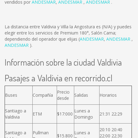
vendidos por
ANDESMAR
,
ANDESMAR
,
ANDESMAR
.
La distancia entre Valdivia y Villa la Angostura es
(N/A)
y puedes
elegir entre los servicios de Premium 180°, Salón Cama;
dependiendo del operador que elijas (
ANDESMAR
,
ANDESMAR
,
ANDESMAR
).
Información sobre la ciudad Valdivia
Pasajes a Valdivia en recorrido.cl
Precio
Buses
Compañía
Salidas
Horarios
desde
Santiago a
Lunes a
ETM
$17:000
21:31 22:29
Valdivia
Domingo
20:10 20:40
Santiago a
Pullman
Lunes a
$15.800
22:00 22:30