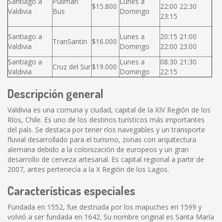
Santiago a
Pullman
Lunes a
$15.800
22:00 22:30
Valdivia
Bus
Domingo
23:15
Santiago a
Lunes a
20:15 21:00
TranSantin
$16.000
Valdivia
Domingo
22:00 23:00
Santiago a
Lunes a
08:30 21:30
Cruz del Sur
$19.000
Valdivia
Domingo
22:15
Descripción general
Valdivia es una comuna y ciudad, capital de la XIV Región de los
Ríos, Chile. Es uno de los destinos turísticos más importantes
del país. Se destaca por tener ríos navegables y un transporte
fluvial desarrollado para el turismo, zonas con arquitectura
alemana debido a la colonización de europeos y un gran
desarrollo de cerveza artesanal. Es capital regional a partir de
2007, antes pertenecía a la X Región de los Lagos.
Características especiales
Fundada en 1552, fue destruida por los mapuches en 1599 y
volvió a ser fundada en 1642. Su nombre original es Santa María