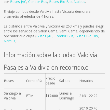
por
Buses JAC
,
Condor Bus
,
Buses Bio Bio
,
Narbus
.
El viaje con bus desde Valdivia hasta Victoria demora en
promedio alrededor de 4 horas.
La distancia entre Valdivia y Victoria es
263 kms
y puedes elegir
entre los servicios de Salón Cama, Semi Cama; dependiendo del
operador que elijas (
Buses JAC
,
Condor Bus
,
Buses Bio Bio
,
Narbus
).
Información sobre la ciudad Valdivia
Pasajes a Valdivia en recorrido.cl
Precio
Buses
Compañía
Salidas
Horarios
desde
Santiago a
Lunes a
ETM
$17:000
21:31 22:29
Valdivia
Domingo
20:10 20:40