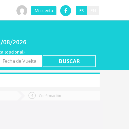
Mi cuenta
ES
EN
08/08/2026
ta (opcional)
a
ta
Confirmación