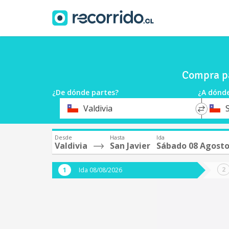
Compra pa
¿De dónde partes?
¿A dónde
*
*
Valdivia
S
Origen
Destin
Desde
Hasta
Ida
Valdivia
San Javier
Sábado 08 Agost
Ida 08/08/2026