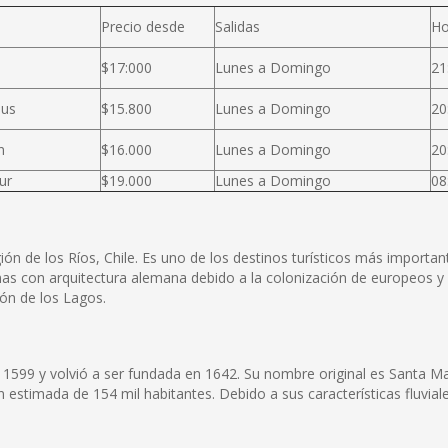
a
Precio desde
Salidas
Ho
$17:000
Lunes a Domingo
21
Bus
$15.800
Lunes a Domingo
20
n
$16.000
Lunes a Domingo
20
ur
$19.000
Lunes a Domingo
08
ión de los Ríos, Chile. Es uno de los destinos turísticos más importan
onas con arquitectura alemana debido a la colonización de europeos y 
ión de los Lagos.
599 y volvió a ser fundada en 1642. Su nombre original es Santa Marí
 estimada de 154 mil habitantes. Debido a sus características fluvia