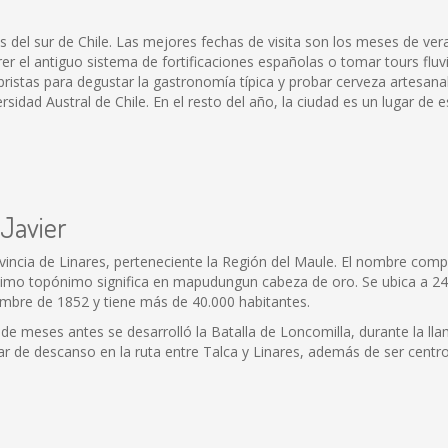
es del sur de Chile. Las mejores fechas de visita son los meses de ve
er el antiguo sistema de fortificaciones españolas o tomar tours fluv
ristas para degustar la gastronomía típica y probar cerveza artesanal
rsidad Austral de Chile. En el resto del año, la ciudad es un lugar de e
 Javier
vincia de Linares, perteneciente la Región del Maule. El nombre comple
último topónimo significa en mapudungun cabeza de oro. Se ubica a 24 
iembre de 1852 y tiene más de 40.000 habitantes.
nde meses antes se desarrolló la Batalla de Loncomilla, durante la lla
 de descanso en la ruta entre Talca y Linares, además de ser centro 