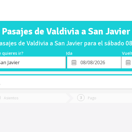
Pasajes de Valdivia a San Javier
sajes de Valdivia a San Javier para el sábado 
 quieres ir?
Ida
Vuel
*
Fech
an Javier
o
Fecha
de
de
Vuel
Ida
o
Asientos
Pago