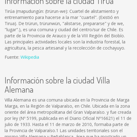
Información sobre la ciudad Tirúa
Tirúa (mapudungún: (trürun-we): Cuartel de alistamiento y
entrenamiento para hacerse a la mar "cuartel". (Existió en
Tirua). De trürun, trürunwün, "alistarse, prepararse" y de we,
"lugar".), es una comuna y ciudad del centro/sur de Chile. Es
parte de la Provincia de Arauco y de la VIII Región del Biobío.
Las principales actividades locales son la industria forestal, la
agricultura, la pesca artesanal y la recolección de cochayuyo.
Fuente:
Wikipedia
Información sobre la ciudad Villa
Alemana
Villa Alemana es una comuna ubicada en la Provincia de Marga
Marga, en la Región de Valparaíso, en Chile. Ubicada en la zona
oriente del área metropolitana del Gran Valparaíso. y fue creada
por ley (Nº 5199, publicada en el Diario Oficial Nº16621) el 11 de
julio de 1933. Hasta el 11 de marzo de 2010, formaba parte de
la Provincia de Valparaíso.1 Las unidades territoriales son el
mismo Villa Alemana y Peñablanca, área que ha mostrado un