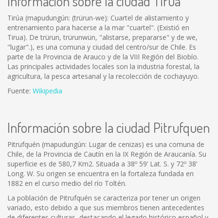
Información sobre la ciudad Tirúa
Tirúa (mapudungún: (trürun-we): Cuartel de alistamiento y
entrenamiento para hacerse a la mar "cuartel". (Existió en
Tirua). De trürun, trürunwün, "alistarse, prepararse" y de we,
"lugar".), es una comuna y ciudad del centro/sur de Chile. Es
parte de la Provincia de Arauco y de la VIII Región del Biobío.
Las principales actividades locales son la industria forestal, la
agricultura, la pesca artesanal y la recolección de cochayuyo.
Fuente:
Wikipedia
Información sobre la ciudad Pitrufquen
Pitrufquén (mapudungún: Lugar de cenizas) es una comuna de
Chile, de la Provincia de Cautín en la IX Región de Araucanía. Su
superficie es de 580,7 Km2. Situada a 38º 59’ Lat. S. y 72º 38’
Long. W. Su origen se encuentra en la fortaleza fundada en
1882 en el curso medio del río Toltén.
La población de Pitrufquén se caracteriza por tener un origen
variado, esto debido a que sus miembros tienen antecedentes
de diferentes culturas, destacando el legado histórico español y