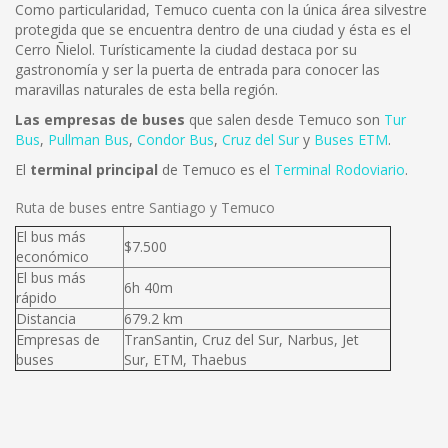
Como particularidad, Temuco cuenta con la única área silvestre
protegida que se encuentra dentro de una ciudad y ésta es el
Cerro Ñielol. Turísticamente la ciudad destaca por su
gastronomía y ser la puerta de entrada para conocer las
maravillas naturales de esta bella región.
Las empresas de buses
que salen desde Temuco son
Tur
Bus
,
Pullman Bus
,
Condor Bus
,
Cruz del Sur
y
Buses ETM
.
El
terminal principal
de Temuco es el
Terminal Rodoviario
.
Ruta de buses entre Santiago y Temuco
El bus más
$7.500
económico
El bus más
6h 40m
rápido
Distancia
679.2 km
Empresas de
TranSantin, Cruz del Sur, Narbus, Jet
buses
Sur, ETM, Thaebus