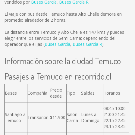
vendidos por
Buses García
,
Buses García R
.
El viaje con bus desde Temuco hasta Alto Chelle demora en
promedio alrededor de 2 horas.
La distancia entre Temuco y Alto Chelle es
147 kms
y puedes
elegir entre los servicios de Semi Cama; dependiendo del
operador que elijas (
Buses García
,
Buses García R
).
Información sobre la ciudad Temuco
Pasajes a Temuco en recorrido.cl
Precio
Buses
Compañía
Tipo
Salidas
Horarios
desde
08:45 10:00
Santiago a
Salón
Lunes a
21:00 21:45
TranSantin
$11.900
Temuco
Cama
Domingo
22:15 22:45
23:15 23:45