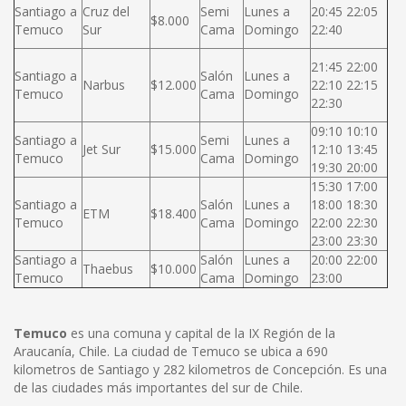
Santiago a
Cruz del
Semi
Lunes a
20:45 22:05
$8.000
Temuco
Sur
Cama
Domingo
22:40
21:45 22:00
Santiago a
Salón
Lunes a
Narbus
$12.000
22:10 22:15
Temuco
Cama
Domingo
22:30
09:10 10:10
Santiago a
Semi
Lunes a
Jet Sur
$15.000
12:10 13:45
Temuco
Cama
Domingo
19:30 20:00
15:30 17:00
Santiago a
Salón
Lunes a
18:00 18:30
ETM
$18.400
Temuco
Cama
Domingo
22:00 22:30
23:00 23:30
Santiago a
Salón
Lunes a
20:00 22:00
Thaebus
$10.000
Temuco
Cama
Domingo
23:00
Temuco
es una comuna y capital de la IX Región de la
Araucanía, Chile. La ciudad de Temuco se ubica a 690
kilometros de Santiago y 282 kilometros de Concepción. Es una
de las ciudades más importantes del sur de Chile.