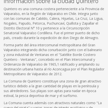
Información sobre la ciudad Quintero
Quintero es una comuna costera perteneciente a la Provincia de
Valparaíso, en la Región de Valparaíso en Chile. Integra junto
con las comunas de Cabildo, Calera, Hijuelas, La Cruz, La Ligua,
Nogales, Papudo, Petorca, Puchuncaví, Quillota y Zapallar el
Distrito Electoral N° 10 y pertenece a la Circunscripción
Senatorial Valparaíso Cordillera. Fue el primer puerto de dicho
país, creado durante la expedición de don Diego de Almagro.
Forma parte del área intercomunal metropolitana del Gran
Valparaíso integrando dicha conurbación junto con el balneario
y zona industrial de Ventanas en el "Satélite Borde Costero
Quintero - Ventanas", concebido en el Plan Intercomunal y
Ordenanza de Valparaíso de 1965,1 ratificado y ampliando su
destinación urbana hasta al río Aconcagua por el Plan Regulador
Metropolitano de Valparaíso de 2012.
La Comuna de Quintero constituye una zona de gran atractivo
turístico debido a la gran cantidad de playas en la península y
sus alrededores. Sus playas son aptas para nadar en época
estival, la pesca deportiva de mar y el surfismo.
La Comuna cuenta además con atractivos naturales como "La
cueva del pirata" y varias zonas de interés ecológico y de