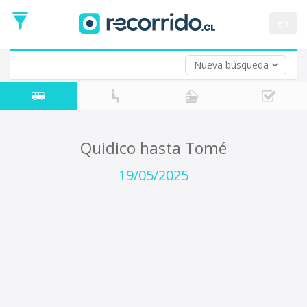
Fecha
de
en
Vuelta (opcional)
Ida
Fecha
de
Nueva búsqueda
Vuelta
Quidico hasta Tomé
19/05/2025