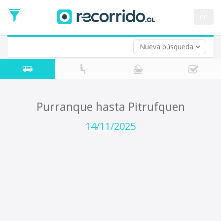
Fecha
de
en
Vuelta (opcional)
Ida
Fecha
de
Nueva búsqueda
Vuelta
Purranque hasta Pitrufquen
14/11/2025