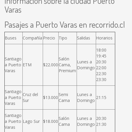
Información sobre la ciudad Puerto
Varas
Pasajes a Puerto Varas en recorrido.cl
Buses
Compañía
Precio
Tipo
Salidas
Horarios
18:00
19:45
Santiago
Salón
Lunes a
20:30
a Puerto
ETM
$22.000
Cama,
Domingo
22:00
Varas
Premium
22:30
23:30
Santiago
Cruz del
Semi
Lunes a
a Puerto
$13.000
21:15
Sur
Cama
Domingo
Varas
Santiago
Salón
Lunes a
20:30
a Puerto
Lago Sur
$18.000
Cama
Domingo
21:30
Varas