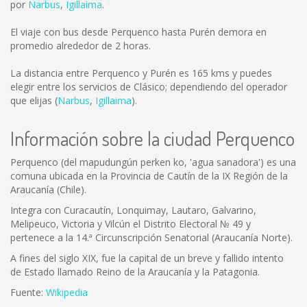
por
Narbus
,
Igillaima
.
El viaje con bus desde Perquenco hasta Purén demora en
promedio alrededor de 2 horas.
La distancia entre Perquenco y Purén es
165 kms
y puedes
elegir entre los servicios de Clásico; dependiendo del operador
que elijas (
Narbus
,
Igillaima
).
Información sobre la ciudad Perquenco
Perquenco (del mapudungún perken ko, 'agua sanadora') es una
comuna ubicada en la Provincia de Cautín de la IX Región de la
Araucanía (Chile).
Integra con Curacautín, Lonquimay, Lautaro, Galvarino,
Melipeuco, Victoria y Vilcún el Distrito Electoral № 49 y
pertenece a la 14.ª Circunscripción Senatorial (Araucanía Norte).
A fines del siglo XIX, fue la capital de un breve y fallido intento
de Estado llamado Reino de la Araucanía y la Patagonia.
Fuente:
Wikipedia