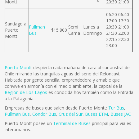
Montt
20:30 21:00
06:20 06:40
17:00 17:30
Santiago a
Pullman
Semi
Lunes a
20:30 21:00
Puerto
$15.800
Bus
Cama
Domingo
21:30 22:00
Montt
22:15 22:30
23:00
Puerto Montt
despierta cada mañana de cara al sur austral de
Chile mirando las tranquilas aguas del seno del Reloncaví.
Habitada por gente sencilla, emprendedora y amable que
convive en armonía con el medio ambiente, la capital de la
Región de Los Lagos
es conocida hoy también como la Entrada
a la Patagonia.
Empresas de buses que salen desde Puerto Montt:
Tur Bus
,
Pullman Bus
,
Condor Bus
,
Cruz del Sur
,
Buses ETM
,
Buses JAC
Puerto Montt posee un
Terminal de Buses
principal para viajes
interurbanos.