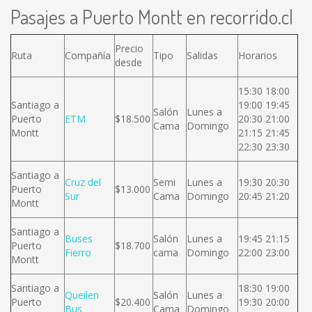
Pasajes a Puerto Montt en recorrido.cl
Precio
Ruta
Compañía
Tipo
Salidas
Horarios
desde
15:30 18:00
Santiago a
19:00 19:45
Salón
Lunes a
Puerto
ETM
$18.500
20:30 21:00
Cama
Domingo
Montt
21:15 21:45
22:30 23:30
Santiago a
Cruz del
Semi
Lunes a
19:30 20:30
Puerto
$13.000
Sur
Cama
Domingo
20:45 21:20
Montt
Santiago a
Buses
Salón
Lunes a
19:45 21:15
Puerto
$18.700
Fierro
cama
Domingo
22:00 23:00
Montt
Santiago a
18:30 19:00
Queilen
Salón
Lunes a
Puerto
$20.400
19:30 20:00
Bus
Cama
Domingo