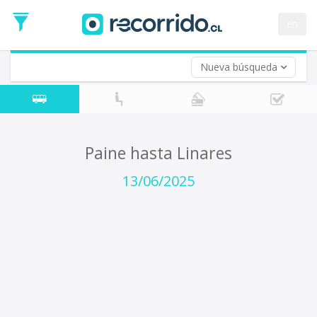
Fecha
de
en
Vuelta (opcional)
Ida
Fecha
de
Nueva búsqueda
Vuelta
Paine hasta Linares
13/06/2025