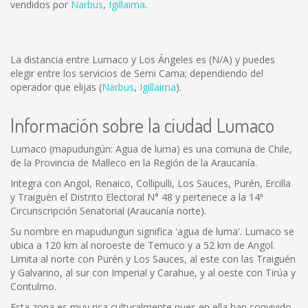
vendidos por
Narbus
,
Igillaima
.
La distancia entre Lumaco y Los Ángeles es
(N/A)
y puedes
elegir entre los servicios de Semi Cama; dependiendo del
operador que elijas (
Narbus
,
Igillaima
).
Información sobre la ciudad Lumaco
Lumaco (mapudungún: Agua de luma) es una comuna de Chile,
de la Provincia de Malleco en la Región de la Araucanía.
Integra con Angol, Renaico, Collipulli, Los Sauces, Purén, Ercilla
y Traiguén el Distrito Electoral N° 48 y pertenece a la 14ª
Circunscripción Senatorial (Araucanía norte).
Su nombre en mapudungun significa 'agua de luma'. Lumaco se
ubica a 120 km al noroeste de Temuco y a 52 km de Angol.
Limita al norte con Purén y Los Sauces, al este con las Traiguén
y Galvarino, al sur con Imperial y Carahue, y al oeste con Tirúa y
Contulmo.
Esta zona es muy rica culturalmente pues en ella han convivido,