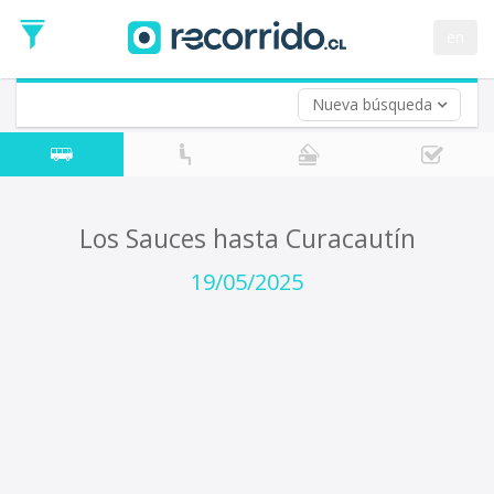
Fecha
de
en
Vuelta (opcional)
Ida
Fecha
de
Nueva búsqueda
Vuelta
Los Sauces hasta Curacautín
19/05/2025