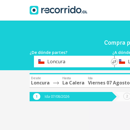
Compra pa
¿De dónde partes?
¿A dónde
*
*
Loncura
Origen
Destin
Desde
Hasta
Ida
Loncura
La Calera
Viernes 07 Agosto
Ida 07/08/2026