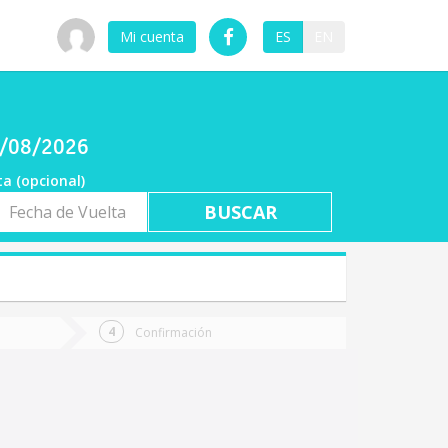
Mi cuenta
ES
EN
07/08/2026
ta (opcional)
a
ta
Confirmación