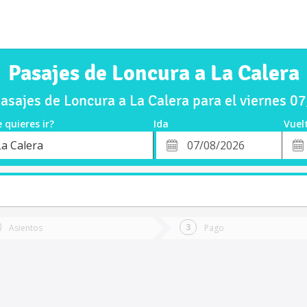
Pasajes de Loncura a La Calera
sajes de Loncura a La Calera para el viernes 
 quieres ir?
Ida
Vuel
*
Fech
La Calera
o
Fecha
de
de
Vuel
Ida
Asientos
Pago