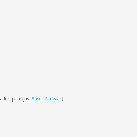
dor que elijas (
Buses Paravias
).