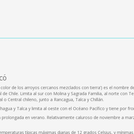
icó
 color de los arroyos cercanos mezclados con tierra’) es el nombre de 
al de Chile. Limita al sur con Molina y Sagrada Familia, al norte con 
l o Central chileno, junto a Rancagua, Talca y Chillán.
hagua y Talca y limita al oeste con el Océano Pacífico y tiene por fron
ca prolongada en verano. Relativamente caluroso de noviembre a ma
temperaturas típicas máximas diarias de 12 grados Celsius, y mínima