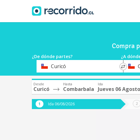
Compra pa
¿De dónde partes?
¿A dónde
*
*
Curicó
Origen
Destin
Desde
Hasta
Ida
Curicó
Combarbala
Jueves 06 Agost
Ida 06/08/2026