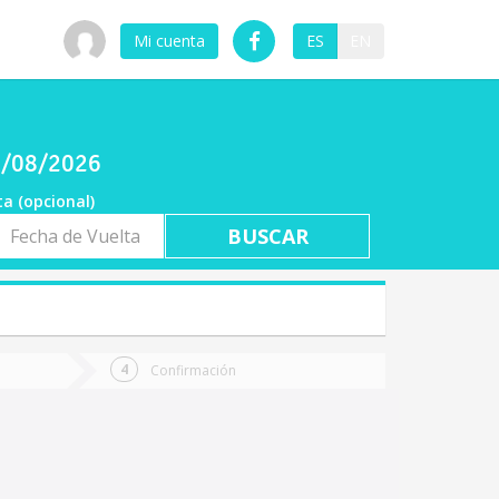
Mi cuenta
ES
EN
06/08/2026
ta (opcional)
a
ta
Confirmación