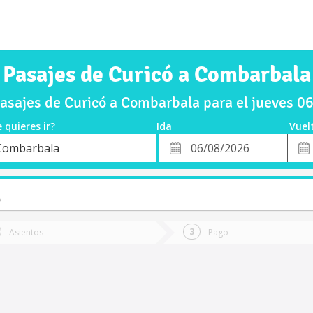
Pasajes de Curicó a Combarbala
sajes de Curicó a Combarbala para el jueves 
 quieres ir?
Ida
Vuel
*
Fech
Combarbala
o
Fecha
de
de
Vuel
Ida
o
Asientos
Pago