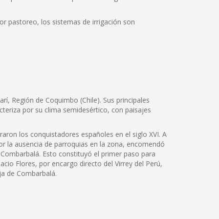
jor pastoreo, los sistemas de irrigación son
rí, Región de Coquimbo (Chile). Sus principales
cteriza por su clima semidesértico, con paisajes
aron los conquistadores españoles en el siglo XVI. A
 por la ausencia de parroquias en la zona, encomendó
e Combarbalá. Esto constituyó el primer paso para
cio Flores, por encargo directo del Virrey del Perú,
rja de Combarbalá.