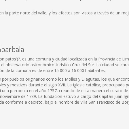
 la parte norte del valle, y los efectos son vistos a través de un me
mbarbala
patos’)?, es una comuna y ciudad localizada en la Provincia de Lima
 el observatorio astronómico-turístico Cruz del Sur. La ciudad se cara
ón de la comuna es de entre 15 000 a 16 000 habitantes.
or pueblos originarios como los Molles y Diaguitas, los que encontr
les y mestizos durante el siglo XVII. La Iglesia católica, preocupada
así una parroquia en el año 1757, creando de esta manera el curato d
 noviembre de 1789. La fundación estuvo a cargo del Capitán Juan Igna
da conforme a decreto, bajo el nombre de Villa San Francisco de Bo