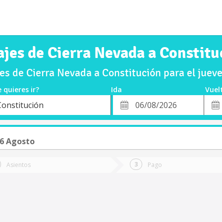
ajes de Cierra Nevada a Constitu
s de Cierra Nevada a Constitución para el jue
 quieres ir?
Ida
Vuel
*
Fech
Constitución
o
Fecha
de
de
Vuel
Ida
06 Agosto
Asientos
Pago