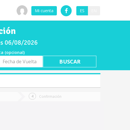
Mi cuenta
ES
EN
ción
ves 06/08/2026
ta (opcional)
a
ta
Confirmación