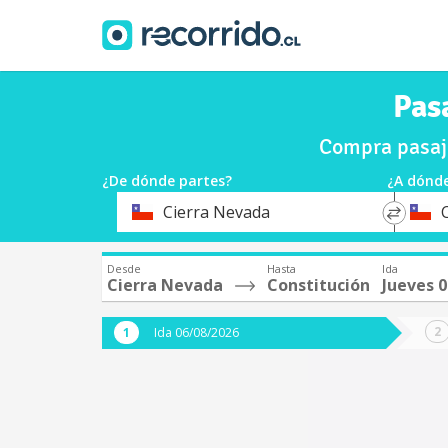
Pas
Compra pasaje
¿De dónde partes?
¿A dónde
*
*
Cierra Nevada
Origen
Destin
Desde
Hasta
Ida
Cierra Nevada
Constitución
Jueves 
Ida 06/08/2026