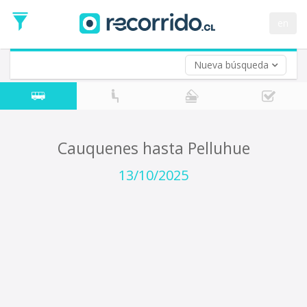
Fecha
de
en
Vuelta (opcional)
Ida
Fecha
de
Nueva búsqueda
Vuelta
Cauquenes hasta Pelluhue
13/10/2025