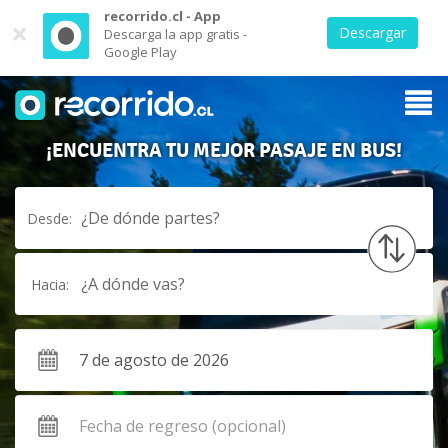
recorrido.cl - App
×
Descargar
Descarga la app gratis -
Google Play
¡ENCUENTRA TU MEJOR PASAJE EN BUS!
¿De dónde partes?
Desde:
¿A dónde vas?
Hacia: