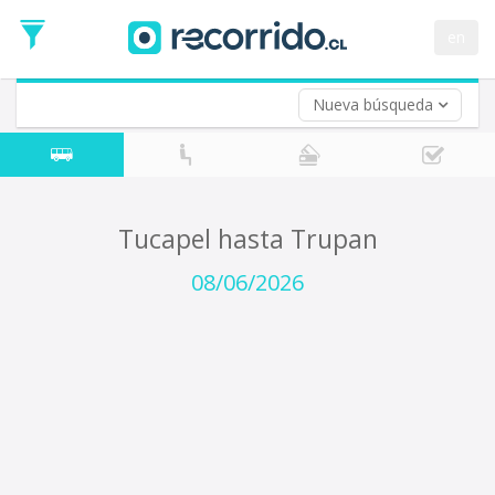
Fecha
de
en
Vuelta (opcional)
Ida
Fecha
de
Nueva búsqueda
Vuelta
Tucapel hasta Trupan
08/06/2026