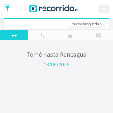
Fecha
de
en
Vuelta (opcional)
Ida
Fecha
de
Nueva búsqueda
Vuelta
Tomé hasta Rancagua
13/06/2026