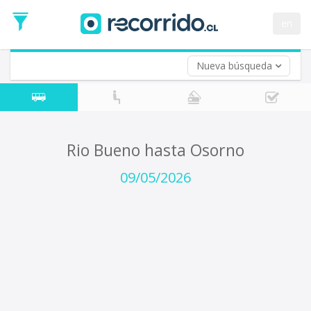
Fecha
de
en
Vuelta (opcional)
Ida
Fecha
de
Nueva búsqueda
Vuelta
Rio Bueno hasta Osorno
09/05/2026