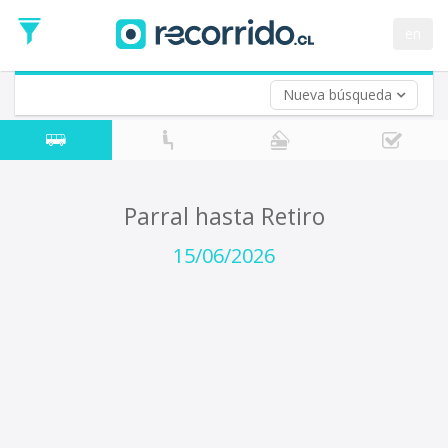
Fecha
de
en
Vuelta (opcional)
Ida
Fecha
de
Nueva búsqueda
Vuelta
Parral hasta Retiro
15/06/2026