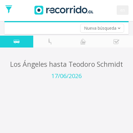
Fecha
de
en
Vuelta (opcional)
Ida
Fecha
de
Nueva búsqueda
Vuelta
Los Ángeles hasta Teodoro Schmidt
17/06/2026