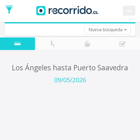
Fecha
de
en
Vuelta (opcional)
Ida
Fecha
de
Nueva búsqueda
Vuelta
Los Ángeles hasta Puerto Saavedra
09/05/2026