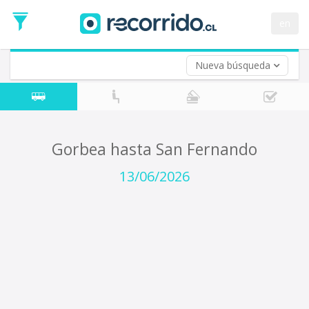
Fecha
de
en
Vuelta (opcional)
Ida
Fecha
de
Nueva búsqueda
Vuelta
Gorbea hasta San Fernando
13/06/2026