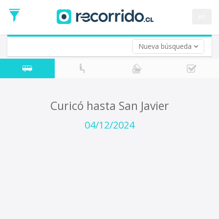
Fecha
de
en
Vuelta (opcional)
Ida
Fecha
de
Nueva búsqueda
Vuelta
Curicó hasta San Javier
04/12/2024