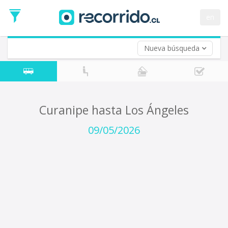
Fecha
de
en
Vuelta (opcional)
Ida
Fecha
de
Nueva búsqueda
Vuelta
Curanipe hasta Los Ángeles
09/05/2026