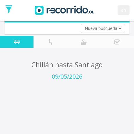
Fecha
de
en
Vuelta (opcional)
Ida
Fecha
de
Nueva búsqueda
Vuelta
Chillán hasta Santiago
09/05/2026