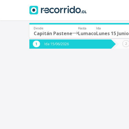
Desde
Hasta
Ida
Capitán Pastene
Lumaco
Lunes 15 Junio
¿De dónde partes?
¿A dón
Ida 15/06/2026
*
*
Capitán Pastene
Origen
Destino