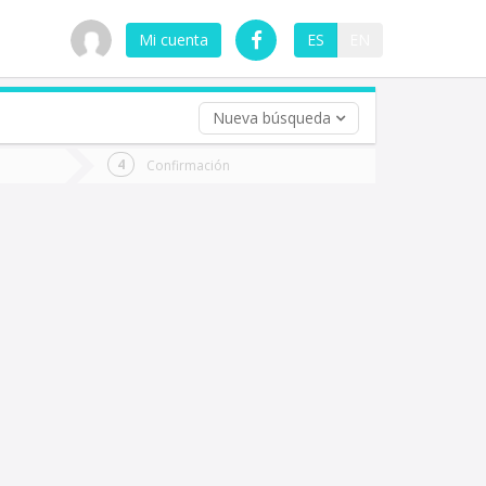
Mi cuenta
ES
EN
Nueva búsqueda
 (opcional)
Confirmación
ha
ta