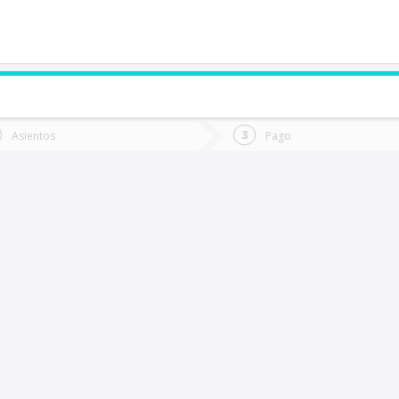
de quieres ir?
Ida
Vuelta
Asientos
Pago
*
Fec
Lumaco
Fecha
de
de
Vuel
Ida