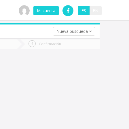
Mi cuenta
ES
EN
Nueva búsqueda
 (opcional)
Confirmación
ha
ta