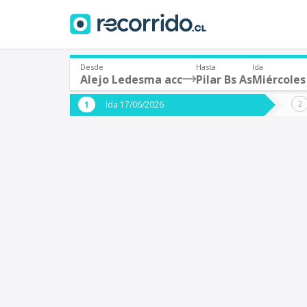
Desde
Hasta
Ida
Alejo Ledesma acc
Pilar Bs As
Miércoles 
¿De dónde partes?
¿A dón
Ida 17/06/2026
*
*
Santiago
Origen
Destino