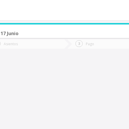
17 Junio
de quieres ir?
Ida
Vuelta
Asientos
Pago
*
Fec
Fecha
de
de
Vuel
Ida