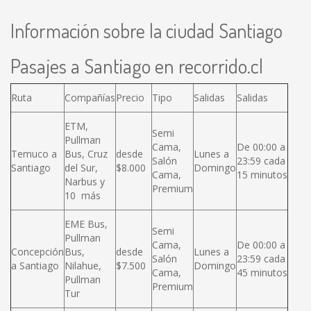
Información sobre la ciudad Santiago
Pasajes a Santiago en recorrido.cl
Ruta
Compañías
Precio
Tipo
Salidas
Salidas
ETM,
Semi
Pullman
Cama,
De 00:00 a
Temuco a
Bus, Cruz
desde
Lunes a
Salón
23:59 cada
Santiago
del Sur,
$8.000
Domingo
Cama,
15 minutos
Narbus y
Premium
10 más
EME Bus,
Semi
Pullman
Cama,
De 00:00 a
Concepción
Bus,
desde
Lunes a
Salón
23:59 cada
a Santiago
Nilahue,
$7.500
Domingo
Cama,
45 minutos
Pullman
Premium
Tur