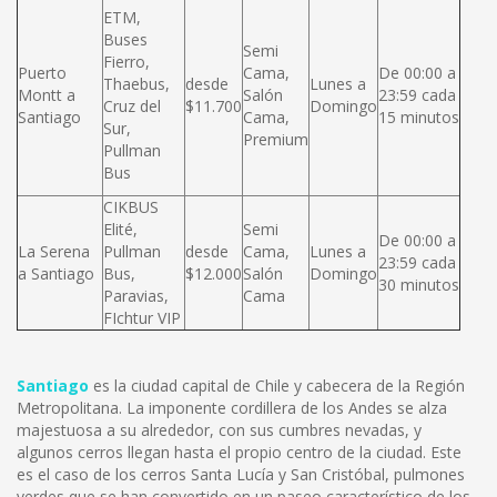
ETM,
Buses
Semi
Fierro,
Puerto
Cama,
De 00:00 a
Thaebus,
desde
Lunes a
Montt a
Salón
23:59 cada
Cruz del
$11.700
Domingo
Santiago
Cama,
15 minutos
Sur,
Premium
Pullman
Bus
CIKBUS
Elité,
Semi
De 00:00 a
La Serena
Pullman
desde
Cama,
Lunes a
23:59 cada
a Santiago
Bus,
$12.000
Salón
Domingo
30 minutos
Paravias,
Cama
FIchtur VIP
Santiago
es la ciudad capital de Chile y cabecera de la Región
Metropolitana. La imponente cordillera de los Andes se alza
majestuosa a su alrededor, con sus cumbres nevadas, y
algunos cerros llegan hasta el propio centro de la ciudad. Este
es el caso de los cerros Santa Lucía y San Cristóbal, pulmones
verdes que se han convertido en un paseo característico de los