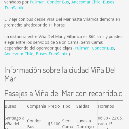
vendidos por
Pullman
,
Condor Bus
,
Andesmar Chile
,
Buses
TranSantin
.
El viaje con bus desde Viña Del Mar hasta Villarrica demora en
promedio alrededor de 11 horas.
La distancia entre Viña Del Mar y Villarrica es
860 kms
y puedes
elegir entre los servicios de Salón Cama, Semi Cama;
dependiendo del operador que elijas (
Pullman
,
Condor Bus
,
Andesmar Chile
,
Buses TranSantin
).
Información sobre la ciudad Viña Del
Mar
Pasajes a Viña del Mar con recorrido.cl
Buses
Compañía
Precio
Tipo
Salidas
Horarios
Santiago a
06:00 - 22:05,
Condor
Semi
Lunes a
Viña del
$3.100
cada 15
Bus
Cama
Domingo