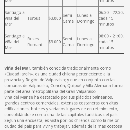
Mar
minutos
Santiago a
06:30 - 22:30,
Semi
Lunes a
Viña del
Turbus
$3.000
cada 15
Cama
Domingo
Mar
minutos
Santiago a
08:00 - 21:00,
Buses
Semi
Lunes a
Viña del
$3.000
cada 15
Romani
Cama
Domingo
Mar
minutos
Viña del Mar
, también conocida tradicionalmente como
«Ciudad Jardín», es una ciudad chilena perteneciente a la
provincia y Región de Valparaíso; y que en conjunto con las
comunas de Valparaíso, Concón, Quilpué y Villa Alemana forma
parte del área metropolitana del Gran Valparaíso.
Viña del Mar se ha destacado por sus plácidos balnearios,
grandes centros comerciales, extensas costaneras con altas
edificaciones, hoteles y variados lugares de entretenimiento,
consolidándose como una de las capitales turísticas del país.
Según una encuesta, es vista por los chilenos como la mejor
ciudad del país para vivir y trabajar, además de la más costosa