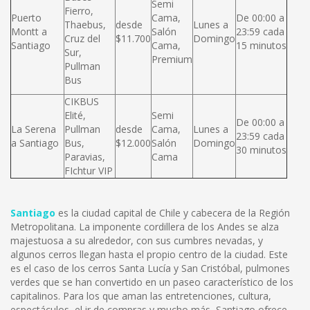
Semi
Fierro,
Puerto
Cama,
De 00:00 a
Thaebus,
desde
Lunes a
Montt a
Salón
23:59 cada
Cruz del
$11.700
Domingo
Santiago
Cama,
15 minutos
Sur,
Premium
Pullman
Bus
CIKBUS
Elité,
Semi
De 00:00 a
La Serena
Pullman
desde
Cama,
Lunes a
23:59 cada
a Santiago
Bus,
$12.000
Salón
Domingo
30 minutos
Paravias,
Cama
FIchtur VIP
Santiago
es la ciudad capital de Chile y cabecera de la Región
Metropolitana. La imponente cordillera de los Andes se alza
majestuosa a su alrededor, con sus cumbres nevadas, y
algunos cerros llegan hasta el propio centro de la ciudad. Este
es el caso de los cerros Santa Lucía y San Cristóbal, pulmones
verdes que se han convertido en un paseo característico de los
capitalinos. Para los que aman las entretenciones, cultura,
espectáculos, el ir de compras y mucho más, Santiago ofrece