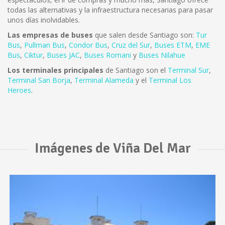
todas las alternativas y la infraestructura necesarias para pasar
unos días inolvidables.
Las empresas de buses
que salen desde Santiago son:
Tur
Bus
,
Pullman Bus
,
Condor Bus
,
Cruz del Sur
,
Buses ETM
,
EME
Bus
,
Ciktur
,
Buses JAC
,
Buses Romani
y
Buses Nilahue
Los terminales principales
de Santiago son el
Terminal Sur
,
Terminal San Borja
,
Terminal Alameda
y el
Terminal Los
Heroes
.
Imágenes de Viña Del Mar