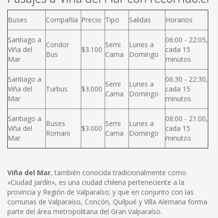
Buses
Compañía
Precio
Tipo
Salidas
Horarios
Santiago a
06:00 - 22:05,
Condor
Semi
Lunes a
Viña del
$3.100
cada 15
Bus
Cama
Domingo
Mar
minutos
Santiago a
06:30 - 22:30,
Semi
Lunes a
Viña del
Turbus
$3.000
cada 15
Cama
Domingo
Mar
minutos
Santiago a
08:00 - 21:00,
Buses
Semi
Lunes a
Viña del
$3.000
cada 15
Romani
Cama
Domingo
Mar
minutos
Viña del Mar
, también conocida tradicionalmente como
«Ciudad Jardín», es una ciudad chilena perteneciente a la
provincia y Región de Valparaíso; y que en conjunto con las
comunas de Valparaíso, Concón, Quilpué y Villa Alemana forma
parte del área metropolitana del Gran Valparaíso.