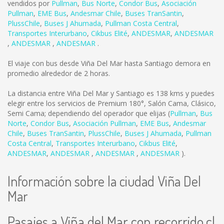
vendidos por
Pullman
,
Bus Norte
,
Condor Bus
,
Asociación
Pullman
,
EME Bus
,
Andesmar Chile
,
Buses TranSantin
,
PlussChile
,
Buses J Ahumada
,
Pullman Costa Central
,
Transportes Interurbano
,
Cikbus Elité
,
ANDESMAR
,
ANDESMAR
,
ANDESMAR
,
ANDESMAR
.
El viaje con bus desde Viña Del Mar hasta Santiago demora en
promedio alrededor de 2 horas.
La distancia entre Viña Del Mar y Santiago es
138 kms
y puedes
elegir entre los servicios de Premium 180°, Salón Cama, Clásico,
Semi Cama; dependiendo del operador que elijas (
Pullman
,
Bus
Norte
,
Condor Bus
,
Asociación Pullman
,
EME Bus
,
Andesmar
Chile
,
Buses TranSantin
,
PlussChile
,
Buses J Ahumada
,
Pullman
Costa Central
,
Transportes Interurbano
,
Cikbus Elité
,
ANDESMAR
,
ANDESMAR
,
ANDESMAR
,
ANDESMAR
).
Información sobre la ciudad Viña Del
Mar
Pasajes a Viña del Mar con recorrido.cl