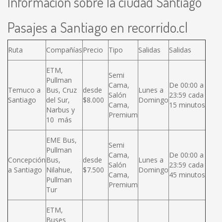
Información sobre la ciudad Santiago
Pasajes a Santiago en recorrido.cl
Ruta
Compañías
Precio
Tipo
Salidas
Salidas
ETM,
Semi
Pullman
Cama,
De 00:00 a
Temuco a
Bus, Cruz
desde
Lunes a
Salón
23:59 cada
Santiago
del Sur,
$8.000
Domingo
Cama,
15 minutos
Narbus y
Premium
10 más
EME Bus,
Semi
Pullman
Cama,
De 00:00 a
Concepción
Bus,
desde
Lunes a
Salón
23:59 cada
a Santiago
Nilahue,
$7.500
Domingo
Cama,
45 minutos
Pullman
Premium
Tur
ETM,
Buses