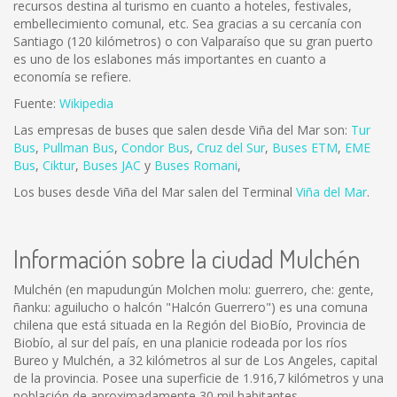
recursos destina al turismo en cuanto a hoteles, festivales,
embellecimiento comunal, etc. Sea gracias a su cercanía con
Santiago (120 kilómetros) o con Valparaíso que su gran puerto
es uno de los eslabones más importantes en cuanto a
economía se refiere.
Fuente:
Wikipedia
Las empresas de buses que salen desde Viña del Mar son:
Tur
Bus
,
Pullman Bus
,
Condor Bus
,
Cruz del Sur
,
Buses ETM
,
EME
Bus
,
Ciktur
,
Buses JAC
y
Buses Romani
,
Los buses desde Viña del Mar salen del Terminal
Viña del Mar
.
Información sobre la ciudad Mulchén
Mulchén (en mapudungún Molchen molu: guerrero, che: gente,
ñanku: aguilucho o halcón "Halcón Guerrero") es una comuna
chilena que está situada en la Región del BioBío, Provincia de
Biobío, al sur del país, en una planicie rodeada por los ríos
Bureo y Mulchén, a 32 kilómetros al sur de Los Angeles, capital
de la provincia. Posee una superficie de 1.916,7 kilómetros y una
población de aproximadamente 30 mil habitantes.