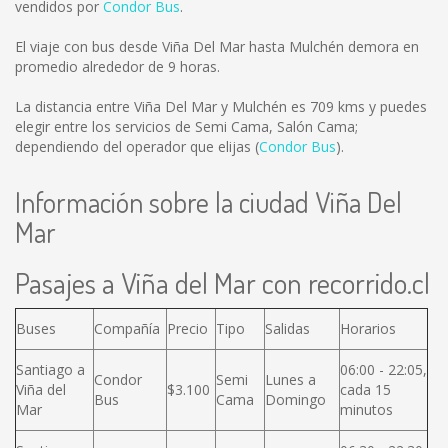
vendidos por
Condor Bus
.
El viaje con bus desde Viña Del Mar hasta Mulchén demora en
promedio alrededor de 9 horas.
La distancia entre Viña Del Mar y Mulchén es
709 kms
y puedes
elegir entre los servicios de Semi Cama, Salón Cama;
dependiendo del operador que elijas (
Condor Bus
).
Información sobre la ciudad Viña Del
Mar
Pasajes a Viña del Mar con recorrido.cl
Buses
Compañía
Precio
Tipo
Salidas
Horarios
Santiago a
06:00 - 22:05,
Condor
Semi
Lunes a
Viña del
$3.100
cada 15
Bus
Cama
Domingo
Mar
minutos