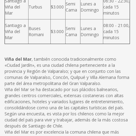
Santiago a
06:30 - 22:30,
Semi
Lunes a
Viña del
Turbus
$3.000
cada 15
Cama
Domingo
Mar
minutos
Santiago a
08:00 - 21:00,
Buses
Semi
Lunes a
Viña del
$3.000
cada 15
Romani
Cama
Domingo
Mar
minutos
Viña del Mar
, también conocida tradicionalmente como
«Ciudad Jardín», es una ciudad chilena perteneciente a la
provincia y Región de Valparaíso; y que en conjunto con las
comunas de Valparaíso, Concón, Quilpué y Villa Alemana forma
parte del área metropolitana del Gran Valparaíso.
Viña del Mar se ha destacado por sus plácidos balnearios,
grandes centros comerciales, extensas costaneras con altas
edificaciones, hoteles y variados lugares de entretenimiento,
consolidándose como una de las capitales turísticas del país.
Según una encuesta, es vista por los chilenos como la mejor
ciudad del país para vivir y trabajar, además de la más costosa
después de Santiago de Chile.
Viña del Mar es por excelencia la comuna chilena que más